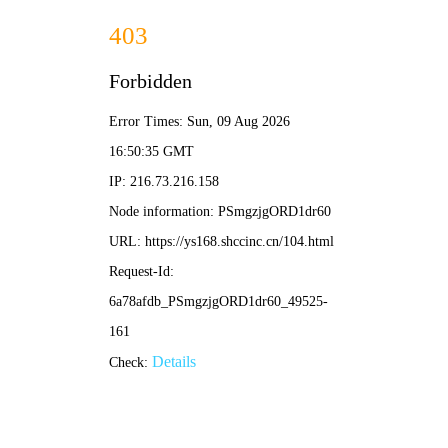
殇情影院
硬核首页
燃爆热映
新番直击
经典殿堂
免费狂飙
🔥 殇情·硬核榜