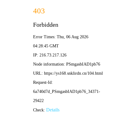
殇情影院
硬核首页
燃爆热映
新番直击
经典殿堂
免费狂飙
🔥 殇情·硬核榜