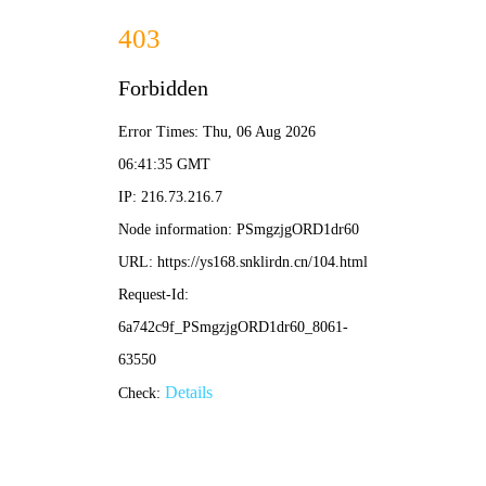
殇情影院
硬核首页
燃爆热映
新番直击
经典殿堂
免费狂飙
🔥 殇情·硬核榜